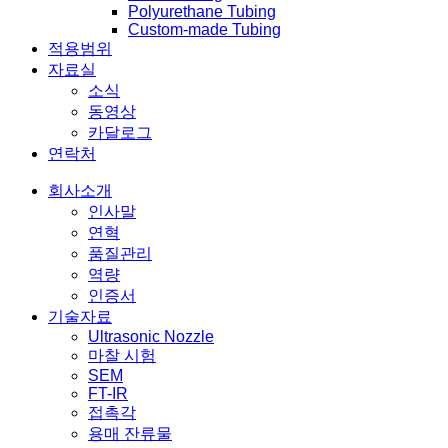
Polyurethane Tubing
Custom-made Tubing
적용범위
자료실
소식
동영상
카달로그
연락처
회사소개
인사말
연혁
품질관리
역량
인증서
기술자료
Ultrasonic Nozzle
마찰 시험
SEM
FT-IR
접촉각
용매 잔류물