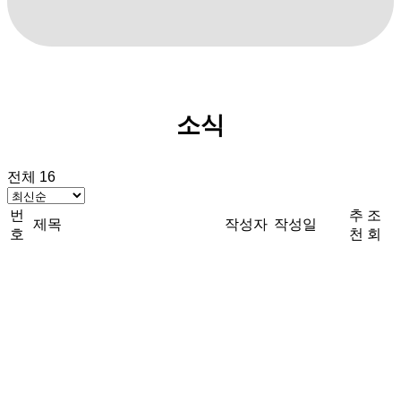
소식
전체 16
번
추
조
제목
작성자
작성일
호
천
회
Medical Fair Asia 2026
Singapore
16
Noanix
2026.06.23
0
98
Noanix
|
2026.06.23
|
추천 0
|
조회 98
Manufacturing World Tokyo
2026
15
Noanix
2026.05.19
0
162
Noanix
|
2026.05.19
|
추천 0
|
조회 162