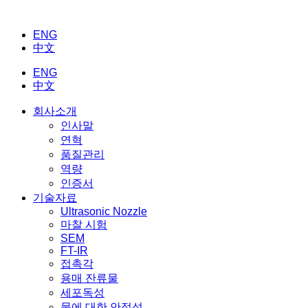
ENG
中文
ENG
中文
회사소개
인사말
연혁
품질관리
역량
인증서
기술자료
Ultrasonic Nozzle
마찰 시험
SEM
FT-IR
접촉각
용매 잔류물
세포독성
물에 대한 안정성