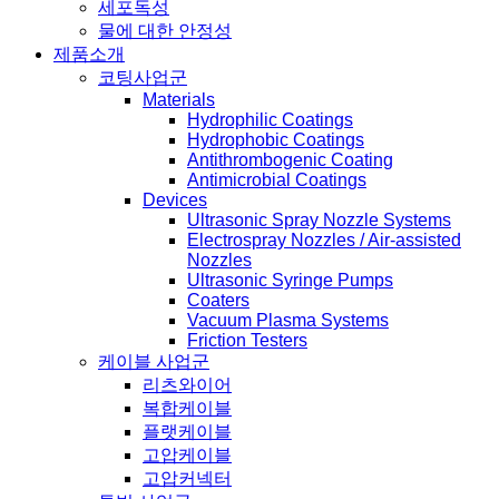
세포독성
물에 대한 안정성
제품소개
코팅사업군
Materials
Hydrophilic Coatings
Hydrophobic Coatings
Antithrombogenic Coating
Antimicrobial Coatings
Devices
Ultrasonic Spray Nozzle Systems
Electrospray Nozzles / Air-assisted
Nozzles
Ultrasonic Syringe Pumps
Coaters
Vacuum Plasma Systems
Friction Testers
케이블 사업군
리츠와이어
복합케이블
플랫케이블
고압케이블
고압커넥터