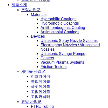
제품소개
코팅사업군
Materials
Hydrophilic Coatings
Hydrophobic Coatings
Antithrombogenic Coating
Antimicrobial Coatings
Devices
Ultrasonic Spray Nozzle Systems
Electrospray Nozzles / Air-assisted
Nozzles
Ultrasonic Syringe Pumps
Coaters
Vacuum Plasma Systems
Friction Testers
케이블 사업군
리츠와이어
복합케이블
플랫케이블
고압케이블
고압커넥터
튜빙 사업군
PTFE Tubing